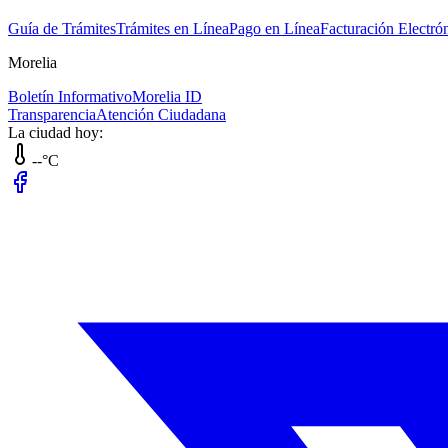
Guía de Trámites
Trámites en Línea
Pago en Línea
Facturación Electró
Morelia
Boletín Informativo
Morelia ID
Transparencia
Atención Ciudadana
La ciudad hoy:
--°C