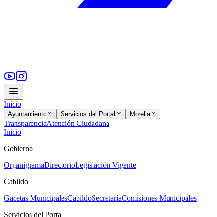
Inicio
Ayuntamiento
Servicios del Portal
Morelia
Transparencia
Atención Ciudadana
Inicio
Gobierno
Organigrama
Directorio
Legislación Vigente
Cabildo
Gacetas Municipales
Cabildo
Secretaría
Comisiones Municipales
Servicios del Portal