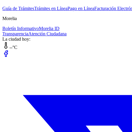
Guía de Trámites
Trámites en Línea
Pago en Línea
Facturación Electró
Morelia
Boletín Informativo
Morelia ID
Transparencia
Atención Ciudadana
La ciudad hoy:
--°C