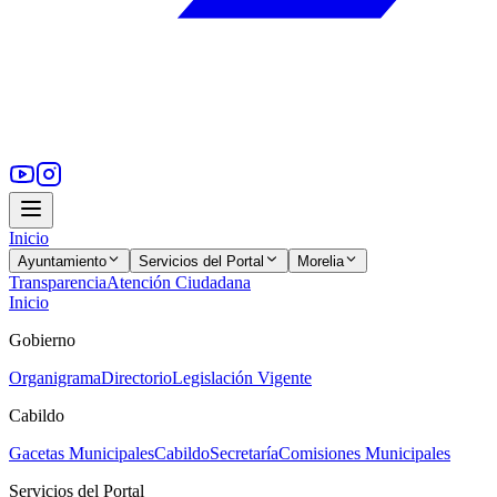
Inicio
Ayuntamiento
Servicios del Portal
Morelia
Transparencia
Atención Ciudadana
Inicio
Gobierno
Organigrama
Directorio
Legislación Vigente
Cabildo
Gacetas Municipales
Cabildo
Secretaría
Comisiones Municipales
Servicios del Portal